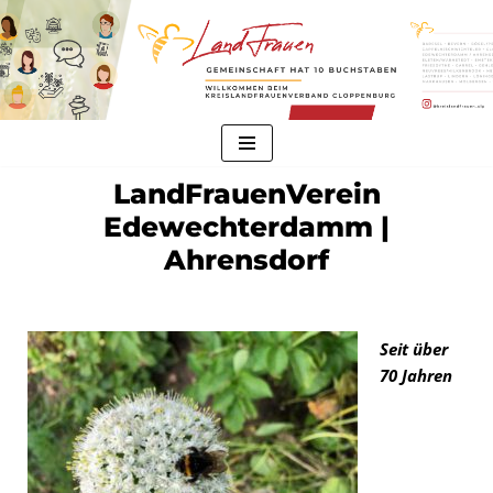
Zum
Inhalt
springen
LandFrauenVerein
Edewechterdamm |
Ahrensdorf
Seit über
70 Jahren