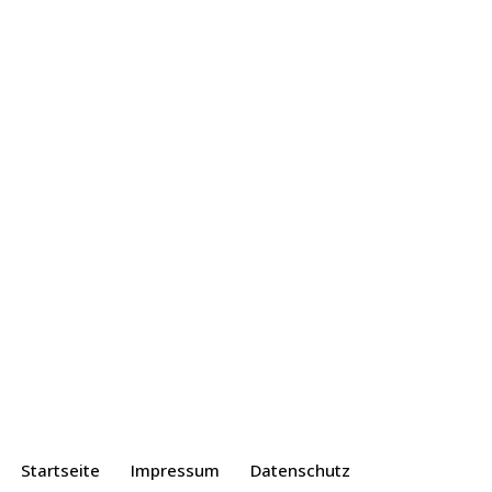
Neve
| Präsentiert von
WordPress
Startseite
Impressum
Datenschutz